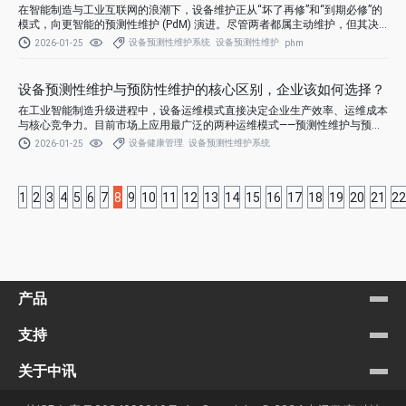
在智能制造与工业互联网的浪潮下，设备维护正从“坏了再修”和“到期必修”的
模式，向更智能的预测性维护 (PdM) 演进。尽管两者都属主动维护，但其决
策逻辑、技术架构和适用场景截然不同。
设备预测性维护系统
设备预测性维护
2026-01-25
phm
设备预测性维护与预防性维护的核心区别，企业该如何选择？
在工业智能制造升级进程中，设备运维模式直接决定企业生产效率、运维成本
与核心竞争力。目前市场上应用最广泛的两种运维模式——预测性维护与预防
性维护，常被企业混淆，导致选型失误：要么盲目投入预防性维护，造成备件
设备健康管理
设备预测性维护系统
2026-01-25
与人力浪费；要么跟风布局预测性维护，却因方案不适配难以落地。
1
2
3
4
5
6
7
8
9
10
11
12
13
14
15
16
17
18
19
20
21
22
产品
支持
关于中讯