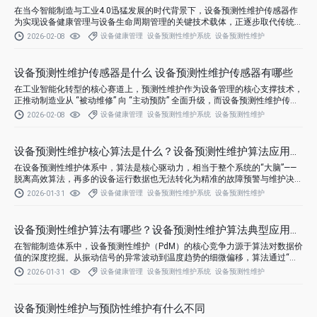
在当今智能制造与工业4.0迅猛发展的时代背景下，设备预测性维护传感器作
为实现设备健康管理与设备生命周期管理的关键技术载体，正逐步取代传统的
定期检修与事后维修模式。所谓设备预测性维护传感器，是指一类能够实时采
设备健康管理
设备预测性维护系统
设备预测性维护
2026-02-08
集设备运行状态数据（如振动、温度、电流、声音、压力等物理量）并通过边
缘计算或云端分析模型对潜在故障进行早期识别和预警的智能传感装置。
设备预测性维护传感器是什么 设备预测性维护传感器有哪些
在工业智能化转型的核心赛道上，预测性维护作为设备管理的核心支撑技术，
正推动制造业从 “被动维修” 向 “主动预防” 全面升级，而设备预测性维护传感
器则是这一技术体系中最关键的感知基石。
设备健康管理
设备预测性维护系统
设备预测性维护
2026-02-08
设备预测性维护核心算法是什么？设备预测性维护算法应用在哪
在设备预测性维护体系中，算法是核心驱动力，相当于整个系统的“大脑”——
脱离高效算法，再多的设备运行数据也无法转化为精准的故障预警与维护决
策。
设备健康管理
设备预测性维护系统
设备预测性维护
2026-01-31
设备预测性维护算法有哪些？设备预测性维护算法典型应用场景
在智能制造体系中，设备预测性维护（PdM）的核心竞争力源于算法对数据价
值的深度挖掘。从振动信号的异常波动到温度趋势的细微偏移，算法通过“数
据翻译”将设备“健康语言”转化为可执行的维护决策，成为企业从“经验运维”迈
设备健康管理
设备预测性维护系统
设备预测性维护
2026-01-31
向“智能运维”的关键引擎。
设备预测性维护与预防性维护有什么不同