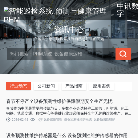
中讯
字
资讯中心
在这里，您可以搜索找到自己想知道的问题
行业动态
公司新闻
产品指南
应用案例
春节不停产？设备预测性维护保障假期安全生产无忧
春节作为中国最重要的传统节日，多数企业会选择停工放假，但能源、化工、
钢铁、轨道交通、数据中心等关键行业却必须保持全年无休的连续生产。在人
员轮休、运维力量减弱、应急响应延迟的特殊背景下，如何确保春节期间设备
设备健康管理
设备预测性维护系统
设备预测性维护
2026-02-15
稳定运行、杜绝非计划停机甚至安全事故，成为企业管理者的核心关切。
设备预测性维护传感器是什么 设备预测性维护传感器的作用