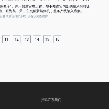
“黑匣子”。你只知道它在运转，却不知道它内部的轴承何时疲
热。直到某一天，它突然轰然停机，整条产线陷入瘫痪。
设备预测性维护系统
设备预测性维护
11
12
13
14
15
16
扫码联系我们