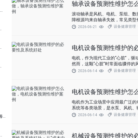
轴承设备预测性维护怎
基于 AI 的设备预测性维护方案：实现智能故障预警的五大步骤
滚动轴承是风机、电机、泵组、数控
障根源均来自轴承失效，常见类型包
抱轴卡死等。
设备健康管理
2026-06-21
对比：一场颠覆工业运维的经济革命
电机设备预测性维护的
油化工行业数字化转型的安全基石
电机，作为现代工业的“心脏”，
然而，这颗“心脏”时常面临骤停的
对比：企业降本增效的数字化突围
障导致的非计划停机占整个工厂事故
设备健康管理
2026-06-14
电机设备预测性维护怎
电机作为工业场景中应用最广泛的
系统等各类场景，是水泵、风机、
设备健康管理
2026-06-14
风电设备预测性维护：给风机装上 “智能心电图”，让每一度电都安全可靠
机械设备预测性维护的必
测性维护：让机器 “未病先治” 的工业新范式