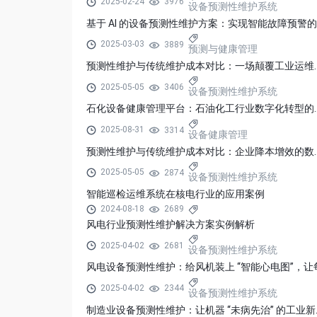
2025-02-24
3976
设备预测性维护系统
2025-03-03
3889
预测与健康管理
预测性维护与传统维护成本
2025-05-05
3406
设备预测性维护系统
石化设备健康管理平台：石
2025-08-31
3314
设备健康管理
预测性维护与传统维护成本
2025-05-05
2874
设备预测性维护系统
智能巡检运维系统在核电行业的应用案例
2024-08-18
2689
风电行业预测性维护解决方案实例解析
2025-04-02
2681
设备预测性维护系统
2025-04-02
2344
设备预测性维护系统
制造业设备预