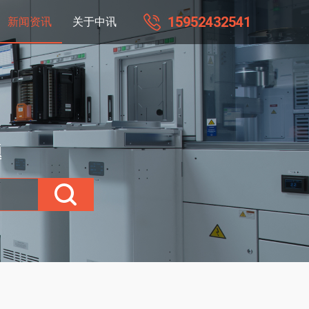
15952432541
新闻资讯
关于中讯
题