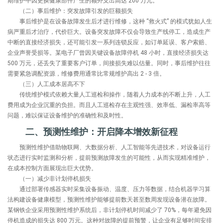
期维护中因更换健康部件产生的额外支出高达 200 万元。
（二）事后维护：突发故障引发的巨额损失
事后维护是在设备故障发生后才进行维修，这种 “救火式” 的模式犹如人生
病严重后才治疗，代价巨大。设备突发故障不仅会导致生产线停工，造成生产
中断的直接经济损失，还可能引发一系列连锁反应，如订单延误、客户索赔、
企业声誉受损等。某电子厂曾因关键设备故障停机 48 小时，直接经济损失达
500 万元，还丢失了重要客户订单，间接损失难以估量。同时，事后维护往往
需要紧急调配资源，维修费用通常比常规维护高出 2 - 3 倍。
（三）人工成本居高不下
传统维护模式依赖大量人工巡检和操作，随着人力成本的不断上升，人工
费用成为企业沉重的负担。而且人工巡检存在主观性强、效率低、漏检率高等
问题，难以保证设备维护的准确性和及时性。
二、预测性维护：开启降本增效新征程
预测性维护借助物联网、大数据分析、人工智能等先进技术，对设备运行
状态进行实时监测和分析，提前预测故障发生的可能性，从而实现精准维护，
在成本控制方面展现出巨大优势。
（一）减少非计划停机损失
通过部署传感器实时采集设备振动、温度、压力等数据，结合机器学习算
法构建设备健康模型，预测性维护能够提前数天甚至数周发现设备潜在故障。
某钢铁企业采用预测性维护系统后，非计划停机时间减少了 70%，每年避免因
停机造成的损失达 800 万元。这种对故障的提前预警，让企业有足够时间安排