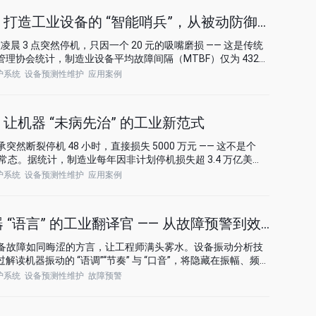
打造工业设备的 “智能哨兵”，从被动防御到主动攻
晨 3 点突然停机，只因一个 20 元的吸嘴磨损 —— 这是传统
管理协会统计，制造业设备平均故障间隔（MTBF）仅为 432
20 小时以上。本文将以 “军事防御” 为类比，拆解让设备 “不
护系统
设备预测性维护
应用案例
让机器 “未病先治” 的工业新范式
断裂停机 48 小时，直接损失 5000 万元 —— 这不是个
的常态。据统计，制造业每年因非计划停机损失超 3.4 万亿美
性维护避免。本文将用 “医疗体系” 类比，拆解这项让设备 “未病
护系统
设备预测性维护
应用案例
“语言” 的工业翻译官 —— 从故障预警到效能革命
备故障如同晦涩的方言，让工程师满头雾水。设备振动分析技
解读机器振动的 “语调”“节奏” 与 “口音”，将隐藏在振幅、频
的维护指令。从蒸汽机时代的听诊棒到 AI 驱动的智能监测，
护系统
设备预测性维护
故障预警
” 变成 “会报警的智能体”？