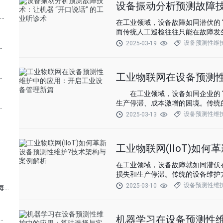
设备振动分析预测故障技
基于 AI 的设备预测性维护方案：实现智能故障预警的五大步骤
在工业领域，设备故障如同潜伏的 “
而传统人工巡检往往只能在故障发生
疾病一样，通过分析设备振动波形
设备预测性维
2025-03-19
对比：一场颠覆工业运维的经济革命
正是这样一套工业 “听诊术”，让机
工业物联网在设备预测
油化工行业数字化转型的安全基石
在工业领域，设备如同企业的 “
生产停滞、成本激增的困境。传统的
对比：企业降本增效的数字化突围
切” 的定期维护，都难以精准应
设备预测性维
2025-03-13
钥匙，开启了设备预测性维护的全
工业物联网(IIoT)如
在工业领域，设备故障就如同潜伏在
损失和生产停滞。传统的设备维护方
设备实际状况的定期维护，这两种
设备预测性维
2025-03-10
风电设备预测性维护：给风机装上 “智能心电图”，让每一度电都安全可靠
(IIoT)的出现，犹如一道曙光
化。
机器学习在设备预测性
测性维护：让机器 “未病先治” 的工业新范式