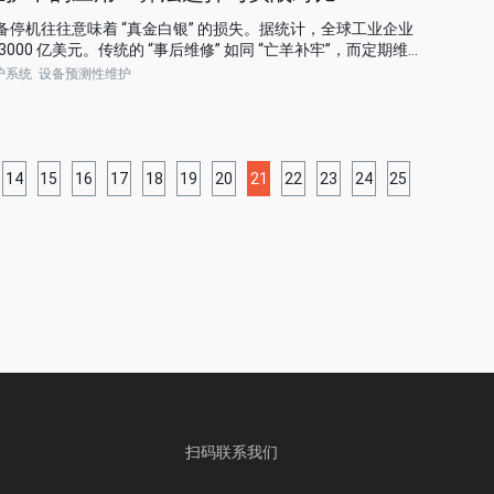
停机往往意味着 “真金白银” 的损失。据统计，全球工业企业
00 亿美元。传统的 “事后维修” 如同 “亡羊补牢”，而定期维
法精准定位隐患。此时，预测性维护(Predictive
护系统
设备预测性维护
助传感器与 AI 算法，让设备提前 “预警” 故障，将被动维修转变为
14
15
16
17
18
19
20
21
22
23
24
25
扫码联系我们