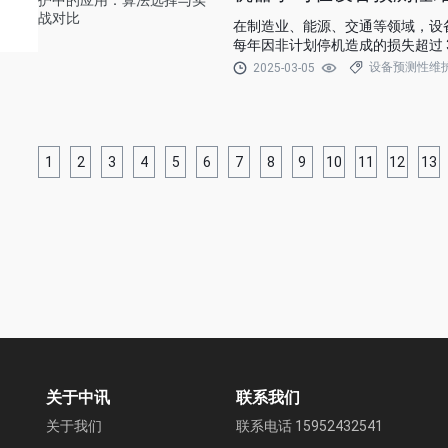
在制造业、能源、交通等领域，设备
每年因非计划停机造成的损失超过 30
护又像 “过度医疗”，既浪费资源又无
设备预测性维
2025-03-05
Maintenance)应运而生，它借
主动防御。
1
2
3
4
5
6
7
8
9
10
11
12
13
关于中讯
联系我们
关于我们
联系电话 15952432541