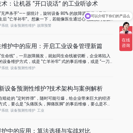
术：让机器 “开口说话” 的工业听诊术
无声杀手”—— 据统计，旋转设备 80% 的故障源于振动异常，
可以介绍下你们的产品么
后 “亡羊补牢”。想象一下，若能像医生通过心电图预判心脏
提前发现隐患，企业将避免多少损失？振动分析预测故障技术
护系统
设备预测性维护
故障预警
器用振动 “语言” 自我诊断，将被动维修转变为主动防御。
性维护中的应用：开启工业设备管理新篇
生命线”，一旦故障频发，就如同生命线被切断，企业将陷入
设备维护方式，或是 “亡羊补牢” 式的事后维修，或是 “一刀
对设备复杂多变的运行状况。而工业物联网的出现，宛如一把神奇
护系统
设备预测性维护
新大门，为工业设备管理带来革命性的变革。
何革新设备预测性维护?技术架构与案例解析
暗处的 “定时炸弹”，随时可能引爆，给企业带来巨大的经济
式，要么是 “头痛医头，脚痛医脚” 的事后维修，要么是不管
方式在效率和成本控制上都存在明显的短板。而工业物联网
护系统
设备预测性维护
工业
，照亮了设备预测性维护的全新道路，为工业生产带来了革命性的变
维护中的应用：算法选择与实战对比