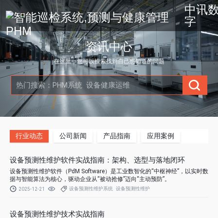
中讯
字
资讯中心
在这里，您可以搜索找到自己想知道的问题
行业动态
公司新闻
产品指南
应用案例
设备预测性维护软件实战指南：架构、选型与落地闭环
设备预测性维护软件（PdM Software）是工业数智化的“中枢神经”，以实时数
据与智能算法为核心，驱动企业从“被动抢修”迈向“主动预防”。
设备预测性维护系统
设备预测性维护
2025-12-21
设备预测性维护技术实战指南