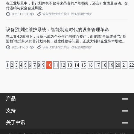
在工业场景中，非计划停机不仅带来昂贵的产能损失，还会引发质量波动、交
付违约与安全合规风险。
设备预测性维护系统
设备预测性维护
2025-11-30
设备预测性维护系统：智能制造时代的设备管理革命
在工业4.0浪潮下，设备已成为企业生产的核心资产，而传统“事后维修”“定期
巡检”模式带来的非计划停机、过度维修等问题，正成为制约企业降本增效的
关键瓶颈。
设备预测性维护系统
设备预测性维护
2025-11-30
1
2
3
4
5
6
7
8
9
10
11
12
13
14
15
16
17
18
19
20
21
22
产品
支持
关于中讯