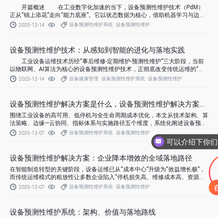
开篇概述 在工业数字化加速的当下，设备预测性维护技术（PdM）
正从“锦上添花”走向“能力底座”。它以状态数据为核心，借助机器学习与边缘
计算，在故障发生前给出可执行的维护窗口，帮助企业实现从被动抢修到主动
设备预测性维护系统
设备预测性维护
2025-12-14
预防的跃迁。
设备预测性维护技术：从感知到智能的进化与落地实践
工业设备运维技术历经“事后维修-定期维护-预测性维护”三大阶段，当前
以物联网、AI算法为核心的设备预测性维护技术，正彻底改变传统运维的“经
验驱动”模式，转向“数据驱动”的精准管控。数据显示，采用先进预测性维护
设备健康管理
设备预测性维护系统
设备预测性维护
2025-12-14
技术的企业，设备故障发生率降低50%以上，维修成本降低30%-45%，设备综
合效率（OEE）提升15%-25%。
设备预测性维护解决方案是什么，设备预测性维护解决方案推荐
围绕工业设备的高可用、低停机与全生命周期成本优化，本文从技术架构、算
法策略、边缘—云协同、指标体系与实施路径五个维度，系统化阐述设备预测
性维护解决方案。
设备预测性维护系统
设备预测性维护
2025-12-07
设备预测性维护解决方案：企业降本增效的全域落地路径
在智能制造转型的关键阶段，设备运维已从“成本中心”升级为“效益增长极”，
而传统运维模式的粗放性让多数企业陷入“停机损失高、维修成本高、资源浪
费高”的困境。
设备预测性维护系统
设备预测性维护
2025-12-07
设备预测性维护系统：架构、价值与落地路线