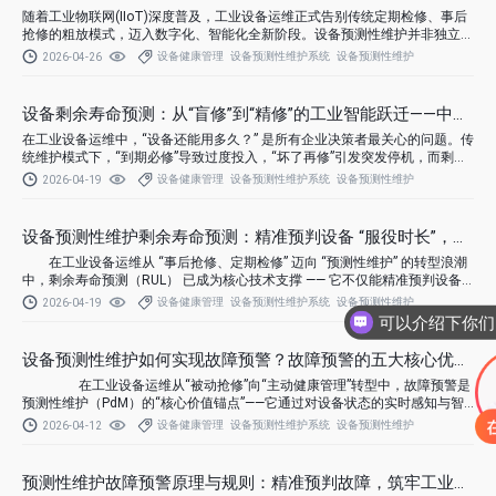
随着工业物联网(IIoT)深度普及，工业设备运维正式告别传统定期检修、事后
抢修的粗放模式，迈入数字化、智能化全新阶段。设备预测性维护并非独立运
行的运维工具，必须依托物联网技术实现数据互通、状态感知与智能分析，才
设备健康管理
设备预测性维护系统
设备预测性维护
2026-04-26
能真正发挥故障预判、寿命推演、降本增效的核心价值。
设备剩余寿命预测：从“盲修”到“精修”的工业智能跃迁——中讯烛
在工业设备运维中，“设备还能用多久？” 是所有企业决策者最关心的问题。传
统维护模式下，“到期必修”导致过度投入，“坏了再修”引发突发停机，而剩余
寿命（RUL）预测通过数据智能给出精准答案，成为平衡“维护成本”与“停机风
设备健康管理
设备预测性维护系统
设备预测性维护
2026-04-19
险”的核心技术。
设备预测性维护剩余寿命预测：精准预判设备 “服役时长”，赋能
在工业设备运维从 “事后抢修、定期检修” 迈向 “预测性维护” 的转型浪潮
中，剩余寿命预测（RUL） 已成为核心技术支撑 —— 它不仅能精准预判设备
从当前状态到失效的剩余运行时长，更能为备件采购、维护排程、生产调度提
设备健康管理
设备预测性维护系统
设备预测性维护
2026-04-19
供科学依据，彻底解决 “过度维护浪费、欠维护停机” 的行业痛点。
设备预测性维护如何实现故障预警？故障预警的五大核心优势解
在工业设备运维从“被动抢修”向“主动健康管理”转型中，故障预警是
预测性维护（PdM）的“核心价值锚点”——它通过对设备状态的实时感知与智
能分析，在故障发生前发出精准信号，让企业从“救火队员”变身“健康管家”。
设备健康管理
设备预测性维护系统
设备预测性维护
2026-04-12
预测性维护故障预警原理与规则：精准预判故障，筑牢工业智能