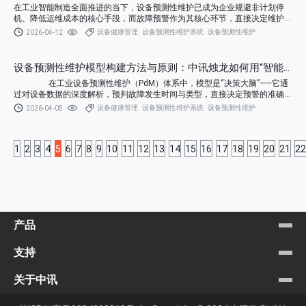
在工业智能制造全面推进的当下，设备预测性维护已成为企业规避非计划停
机、降低运维成本的核心手段，而故障预警作为其核心环节，直接决定维护策
略的有效性与及时性。
设备健康管理
设备预测性维护系统
设备预测性维护
2026-04-12
设备预测性维护模型构建方法与原则：中讯烛龙如何用“智能大脑
在工业设备预测性维护（PdM）体系中，模型是“决策大脑”——它通
过对设备数据的深度解析，预判故障发生时间与类型，直接决定预警的准确性
与维护的有效性。然而，据《2024工业AI模型落地报告》显示，72%的PdM
设备健康管理
设备预测性维护系统
设备预测性维护
2026-04-05
模型存在“实验室准、现场差”“误报率高、泛化性弱”等问题，根源在于模型构
建脱离了工业场景的真实需求。
1
2
3
4
5
6
7
8
9
10
11
12
13
14
15
16
17
18
19
20
21
22
产品
支持
关于中讯