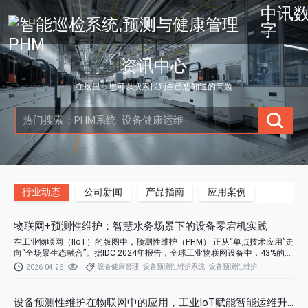
中讯
字
资讯中心
在这里，您可以搜索找到自己想知道的问题
行业动态
公司新闻
产品指南
应用案例
物联网+预测性维护：智慧水务场景下的设备零宕机实践
在工业物联网（IIoT）的版图中，预测性维护（PHM） 正从“单点技术应用”走
向“全场景生态融合”。据IDC 2024年报告，全球工业物联网设备中，43%的故
障可通过物联网感知+预测性维护避免，平均降低运维成本38%。
设备健康管理
设备预测性维护系统
设备预测性维护
2026-04-26
设备预测性维护在物联网中的应用，工业IoT赋能智能运维升级