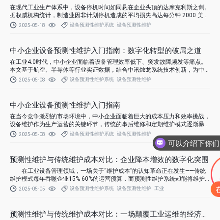
在现代工业生产体系中，设备停机时间如同悬在企业头顶的达摩克利斯之剑。
据权威机构统计，制造业因非计划停机造成的平均损失高达每分钟 2000 美
元，部分关键生产环节的停机甚至会引发连锁反应，导致整条产线瘫痪。传统
设备预测性维护系统
设备预测性维护
2025-05-18
维护模式下的 “救火式维修” 与 “定时检修” 已难以满足高效生产需求，而设备
预测性维护正凭借数据驱动的智能决策能力，成为降低停机时间的核心技术手
段。中讯烛龙预测性维护系统，以其前沿的技术架构与精准的预测能力，为企
中小企业设备预测性维护入门指南：数字化转型的破局之道
业设备稳定运行提供了全新解决方案。
在工业4.0时代，中小企业面临着设备管理效率低下、突发故障频发等痛点。
本文基于航空、半导体等行业实证数据，结合中讯烛龙系统技术创新，为中小
企业提供零基础入门路径与低成本实践方案，助力企业实现从"被动抢修"到"主
设备预测性维护系统
设备预测性维护
2025-05-08
动预防"的跨越式升级。
中小企业设备预测性维护入门指南
在当今竞争激烈的市场环境中，中小企业面临着巨大的成本压力和效率挑战，
设备维护作为生产运营的关键环节，传统的事后维修和定期维护模式逐渐暴露
出诸多弊端。事后维修往往导致设备故障停机时间延长，生产进度受阻，造成
设备预测性维护系统
设备预测性维护
2025-05-08
不可估量的经济损失；定期维护虽然在一定程度上降低了故障风险，但缺乏针
对性，容易造成资源浪费，增加企业运营成本。而设备预测性维护，作为一种
你们是怎么
基于数据驱动的智能维护策略，正成为中小企业突破设备管理瓶颈、提升竞争
预测性维护与传统维护成本对比：企业降本增效的数字化突围
力的重要手段。
在工业设备管理领域，一场关于“维护成本”的认知革命正在发生——传统
维护模式每年吞噬企业15%-60%的运营预算，而预测性维护系统却能将维护
成本降低40%、设备寿命延长3-5年。本文通过全成本模型拆解、行业级数据
设备预测性维护系统
设备预测性维护
工业
2025-05-05
验证与中讯烛龙技术赋能案例，揭示数字化转型背后的经济逻辑。
预测性维护与传统维护成本对比：一场颠覆工业运维的经济革命