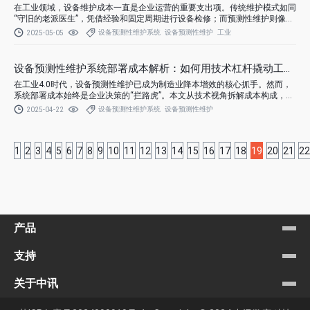
在工业领域，设备维护成本一直是企业运营的重要支出项。传统维护模式如同
“守旧的老派医生”，凭借经验和固定周期进行设备检修；而预测性维护则像是
拥有 “未来科技” 的智能诊断专家，依托大数据与人工智能实现精准运维。本
设备预测性维护系统
设备预测性维护
工业
2025-05-05
文将从成本构成、实际案例和技术原理等维度，深入剖析预测性维护与传统维
护的成本差异，并展现中讯烛龙预测性维护系统如何助力企业实现降本增效，
抢占工业 4.0 时代的成本优势高地。
设备预测性维护系统部署成本解析：如何用技术杠杆撬动工业效
在工业4.0时代，设备预测性维护已成为制造业降本增效的核心抓手。然而，
系统部署成本始终是企业决策的“拦路虎”。本文从技术视角拆解成本构成，提
供优化策略，并以中讯烛龙预测性维护系统为例，解析高性价比部署方案。
设备预测性维护系统
设备预测性维护
2025-04-22
1
2
3
4
5
6
7
8
9
10
11
12
13
14
15
16
17
18
19
20
21
22
产品
支持
关于中讯