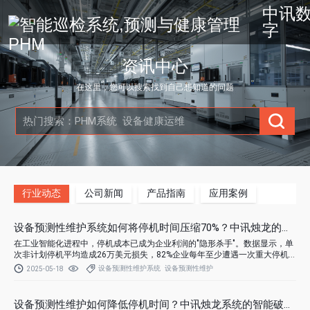
中讯
字
资讯中心
在这里，您可以搜索找到自己想知道的问题
行业动态
公司新闻
产品指南
应用案例
设备预测性维护系统如何将停机时间压缩70%？中讯烛龙的工业
在工业智能化进程中，停机成本已成为企业利润的"隐形杀手"。数据显示，单
次非计划停机平均造成26万美元损失，82%企业每年至少遭遇一次重大停机
事故。中讯烛龙预测性维护系统通过多维感知网络+智能决策引擎的技术架
设备预测性维护系统
设备预测性维护
2025-05-18
构，实现从"被动救火"到"主动防御"的范式跃迁，帮助制造企业系统性降低停
机风险。
设备预测性维护如何降低停机时间？中讯烛龙系统的智能破局之