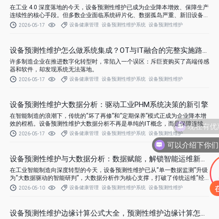
在工业 4.0 深度落地的今天，设备预测性维护已成为企业降本增效、保障生产
连续性的核心手段。但多数企业面临系统碎片化、数据孤岛严重、新旧设备兼
容难、运维流程脱节等痛点 —— 预测性维护系统与 MES、ERP、CMMS 等核
设备健康管理
设备预测性维护系统
设备预测性维护
2026-05-17
心系统各自独立，数据无法互通，导致故障预警无法快速转化为维护动作，设
备数据与生产、管理数据割裂，难以实现全局化智能决策。
设备预测性维护怎么做系统集成？OT与IT融合的完整实施路径
许多制造企业在推进数字化转型时，常陷入一个误区：斥巨资购买了高端传感
器和软件，却发现系统无法落地。
设备健康管理
设备预测性维护系统
设备预测性维护
2026-05-17
设备预测性维护大数据分析：驱动工业PHM系统决策的新引擎
在智能制造的浪潮下，传统的“坏了再修”和“定期保养”模式正成为企业降本增
现在有优
效的桎梏。设备预测性维护大数据分析不再是单纯的IT概念，而是保障连续生
产的生命线。通过将冰冷的运行数据转化为可执行的洞察，企业能够精准预判
设备健康管理
设备预测性维护系统
设备预测性维护
2026-05-17
设备衰退趋势，实现从“被动救火”到“主动干预”的跨越。
设备预测性维护与大数据分析：数据赋能，解锁智能运维新范式
在工业智能制造向深度转型的今天，设备预测性维护已从“单一数据监测”升级
为“大数据驱动的智能研判”，大数据分析作为核心支撑，打破了传统运维“经
验主导、粗放管理”的局限，让设备故障预判更精准、寿命预测更科学、运维
设备健康管理
设备预测性维护系统
设备预测性维护
2026-05-10
决策更高效。
设备预测性维护边缘计算公式大全，预测性维护边缘计算怎么做