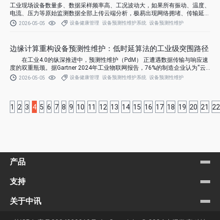
工业现场设备数量多、数据采样频率高、工况波动大，如果所有振动、温度、
电流、压力等原始监测数据全部上传云端分析，极易出现网络拥堵、传输延迟
高、实时预警滞后、带宽成本激增等问题。
设备健康管理
设备预测性维护系统
设备预测性维护
2026-05-05
边缘计算重构设备预测性维护：低时延算法的工业级突围路径
在工业4.0的纵深推进中，预测性维护（PdM） 正遭遇数据传输与响应速
度的双重瓶颈。据Gartner 2024年工业物联网报告，76%的制造企业认为“云
端传输延迟”是阻碍预测性维护落地的核心障碍。
设备健康管理
设备预测性维护系统
设备预测性维护
2026-05-05
1
2
3
4
5
6
7
8
9
10
11
12
13
14
15
16
17
18
19
20
21
22
产品
支持
关于中讯