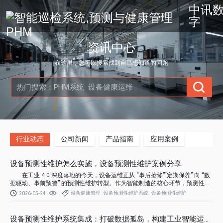
中讯
字
资讯中心
在这里，您可以搜索找到自己想知道的问题
行业动态
公司新闻
产品指南
应用案例
设备预测性维护怎么实施，设备预测性维护案例分享
在工业 4.0 深度落地的今天，设备运维正从 “事后抢修”“定期保养” 向 “数
据驱动、事前预警” 的预测性维护转型。作为智能制造的核心环节，预测性维
护通过实时监测设备状态、AI 模型分析退化趋势、精准预警潜在故障，帮助
设备健康管理
设备预测性维护系统
设备预测性维护
2026-05-24
企业大幅降低停机损失、减少维护成本、提升生产效率。
设备预测性维护系统集成：打破数据孤岛，构建工业智能运维闭