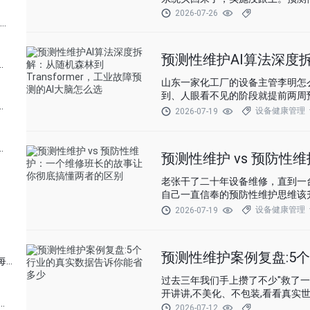
2026-07-26
基于 AI 的设备预测性维护方案：实现智能故障预警的五大步骤
预测性维护AI算法深度拆
对比：一场颠覆工业运维的经济革命
山东一家化工厂的设备主管李明怎
到、人眼看不见的阶段就提前两周
油化工行业数字化转型的安全基石
设备健康管理
2026-07-19
对比：企业降本增效的数字化突围
预测性维护 vs 预防
老张干了二十年设备维修，直到一
自己一直信奉的预防性维护思维该
设备健康管理
2026-07-19
预测性维护案例复盘:5
风电设备预测性维护：给风机装上 “智能心电图”，让每一度电都安全可靠
过去三年我们手上攒了不少"救了
开讲讲,不美化、不包装,看看真实
测性维护：让机器 “未病先治” 的工业新范式
2026-07-12