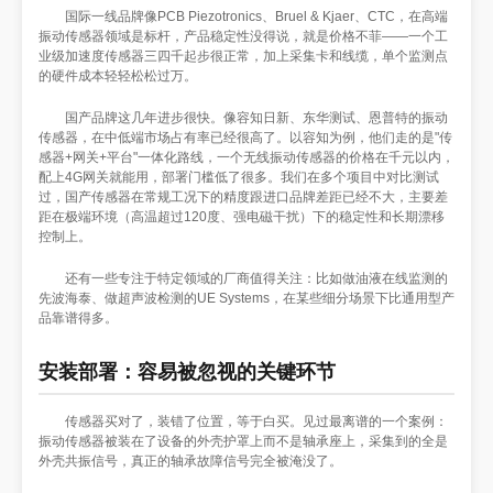
国际一线品牌像PCB Piezotronics、Bruel & Kjaer、CTC，在高端
振动传感器领域是标杆，产品稳定性没得说，就是价格不菲——一个工
业级加速度传感器三四千起步很正常，加上采集卡和线缆，单个监测点
的硬件成本轻轻松松过万。
国产品牌这几年进步很快。像容知日新、东华测试、恩普特的振动
传感器，在中低端市场占有率已经很高了。以容知为例，他们走的是"传
感器+网关+平台"一体化路线，一个无线振动传感器的价格在千元以内，
配上4G网关就能用，部署门槛低了很多。我们在多个项目中对比测试
过，国产传感器在常规工况下的精度跟进口品牌差距已经不大，主要差
距在极端环境（高温超过120度、强电磁干扰）下的稳定性和长期漂移
控制上。
还有一些专注于特定领域的厂商值得关注：比如做油液在线监测的
先波海泰、做超声波检测的UE Systems，在某些细分场景下比通用型产
品靠谱得多。
安装部署：容易被忽视的关键环节
传感器买对了，装错了位置，等于白买。见过最离谱的一个案例：
振动传感器被装在了设备的外壳护罩上而不是轴承座上，采集到的全是
外壳共振信号，真正的轴承故障信号完全被淹没了。