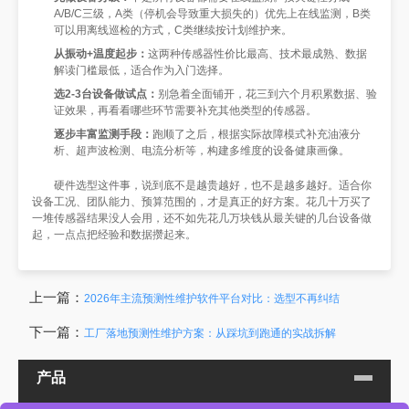
A/B/C三级，A类（停机会导致重大损失的）优先上在线监测，B类
可以用离线巡检的方式，C类继续按计划维护来。
从振动+温度起步：
这两种传感器性价比最高、技术最成熟、数据
解读门槛最低，适合作为入门选择。
选2-3台设备做试点：
别急着全面铺开，花三到六个月积累数据、验
证效果，再看看哪些环节需要补充其他类型的传感器。
逐步丰富监测手段：
跑顺了之后，根据实际故障模式补充油液分
析、超声波检测、电流分析等，构建多维度的设备健康画像。
硬件选型这件事，说到底不是越贵越好，也不是越多越好。适合你
设备工况、团队能力、预算范围的，才是真正的好方案。花几十万买了
一堆传感器结果没人会用，还不如先花几万块钱从最关键的几台设备做
起，一点点把经验和数据攒起来。
上一篇：
2026年主流预测性维护软件平台对比：选型不再纠结
下一篇：
工厂落地预测性维护方案：从踩坑到跑通的实战拆解
产品