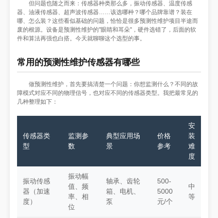
但问题也随之而来：传感器种类那么多，振动传感器、温度传感
器、油液传感器、超声波传感器……该选哪种？哪个品牌靠谱？装在
哪、怎么装？这些看似基础的问题，恰恰是很多预测性维护项目半途而
废的根源。设备是预测性维护的"眼睛和耳朵"，硬件选错了，后面的软
件和算法再强也白搭。今天就聊聊这个选型的事。
常用的预测性维护传感器有哪些
做预测性维护，首先要搞清楚一个问题：你想监测什么？不同的故
障模式对应不同的物理信号，也对应不同的传感器类型。我把最常见的
几种整理如下：
安
传感器类
监测参
典型应用场
价格
装
型
数
景
参考
难
度
振动幅
振动传感
轴承、齿轮
500-
值、频
中
器（加速
箱、电机、
5000
率、相
等
度）
泵
元/个
位