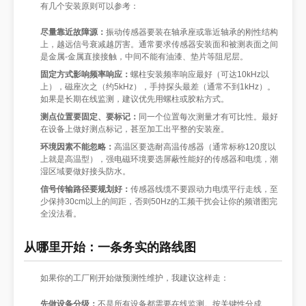
有几个安装原则可以参考：
尽量靠近故障源：
振动传感器要装在轴承座或靠近轴承的刚性结构
上，越远信号衰减越厉害。通常要求传感器安装面和被测表面之间
是金属-金属直接接触，中间不能有油漆、垫片等阻尼层。
固定方式影响频率响应：
螺柱安装频率响应最好（可达10kHz以
上），磁座次之（约5kHz），手持探头最差（通常不到1kHz）。
如果是长期在线监测，建议优先用螺柱或胶粘方式。
测点位置要固定、要标记：
同一个位置每次测量才有可比性。最好
在设备上做好测点标记，甚至加工出平整的安装座。
环境因素不能忽略：
高温区要选耐高温传感器（通常标称120度以
上就是高温型），强电磁环境要选屏蔽性能好的传感器和电缆，潮
湿区域要做好接头防水。
信号传输路径要规划好：
传感器线缆不要跟动力电缆平行走线，至
少保持30cm以上的间距，否则50Hz的工频干扰会让你的频谱图完
全没法看。
从哪里开始：一条务实的路线图
如果你的工厂刚开始做预测性维护，我建议这样走：
先做设备分级：
不是所有设备都需要在线监测。按关键性分成