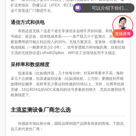
矿这类场合，防爆认证（ATEX、IECEx、国内的Ex认证）是硬门槛，没
可以介绍下你们的产品么
这个资质连厂门都进不去。
通信方式和供电
有线还是无线？这是个老生常谈但永远绕不开的问题。有线方案信
号稳定、延迟低，但布线成本高——一条产线几十个监测点，光电缆和
桥架费用就可能占到总投入的30%。无线方案灵活、安装快，但要考虑
电池续航（一般要求至少2-3年）、信号穿透能力和传输距离。目前比较
主流的无线协议是LoRa和ZigBee，WiFi在工业现场反而不太稳定。
采样率和数据精度
低速设备（比如搅拌器，几十转每分钟）对采样率要求不高，每秒
采几个点就够。但高速旋转设备（比如涡轮机，上万转）要捕捉到早期
故障特征频率，采样率至少要达到转速的50倍以上。另外，分辨率也很
关键，16位和24位的ADC采集到的信号质量差别很大，尤其在微弱信号
检测场景下。
主流监测设备厂商怎么选
传感器市场比较分散，国际品牌和国产品牌各有各的阵地。下面说
说几类代表性厂商：