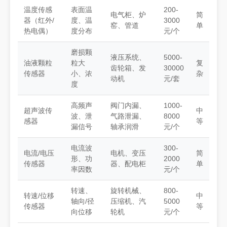
温度传感
表面温
200-
电气柜、炉
简
器（红外/
度、温
3000
窑、管道
单
热电偶）
度分布
元/个
磨损颗
液压系统、
5000-
油液颗粒
粒大
复
齿轮箱、发
30000
传感器
小、浓
杂
动机
元/套
度
高频声
阀门内漏、
1000-
超声波传
中
波、泄
气路泄漏、
8000
感器
等
漏信号
轴承润滑
元/个
电流波
300-
电流/电压
电机、变压
简
形、功
2000
传感器
器、配电柜
单
率因数
元/个
转速、
旋转机械、
800-
转速/位移
中
轴向/径
压缩机、汽
5000
传感器
等
向位移
轮机
元/个