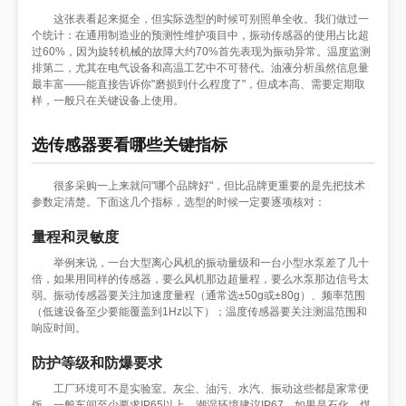
这张表看起来挺全，但实际选型的时候可别照单全收。我们做过一
个统计：在通用制造业的预测性维护项目中，振动传感器的使用占比超
过60%，因为旋转机械的故障大约70%首先表现为振动异常。温度监测
排第二，尤其在电气设备和高温工艺中不可替代。油液分析虽然信息量
最丰富——能直接告诉你"磨损到什么程度了"，但成本高、需要定期取
样，一般只在关键设备上使用。
选传感器要看哪些关键指标
很多采购一上来就问"哪个品牌好"，但比品牌更重要的是先把技术
参数定清楚。下面这几个指标，选型的时候一定要逐项核对：
量程和灵敏度
举例来说，一台大型离心风机的振动量级和一台小型水泵差了几十
倍，如果用同样的传感器，要么风机那边超量程，要么水泵那边信号太
弱。振动传感器要关注加速度量程（通常选±50g或±80g）、频率范围
（低速设备至少要能覆盖到1Hz以下）；温度传感器要关注测温范围和
响应时间。
防护等级和防爆要求
工厂环境可不是实验室。灰尘、油污、水汽、振动这些都是家常便
饭。一般车间至少要求IP65以上，潮湿环境建议IP67。如果是石化、煤