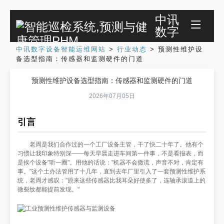
中讯
数字
中讯数字设备智能运维网站
>
行业动态
>
预测性维护设
备选型指南：传感器和监测硬件的门道
预测性维护设备选型指南：传感器和监测硬件的门道
2026年07月05日
引言
老周是我们合作过的一个工厂设备主管，干了快二十年了。他有个
习惯让我印象特别深——每天早晨走进车间第一件事，不是看报表，而
是挨个设备"听一圈"。用他的话说："机器不会撒谎，声音不对，肯定有
事。"这个土办法管用了十几年，直到去年厂里引入了一套预测性维护系
统，老周才感叹："原来这些传感器比我耳朵好使多了，连轴承滚道上的
微裂纹都能提前发现。"