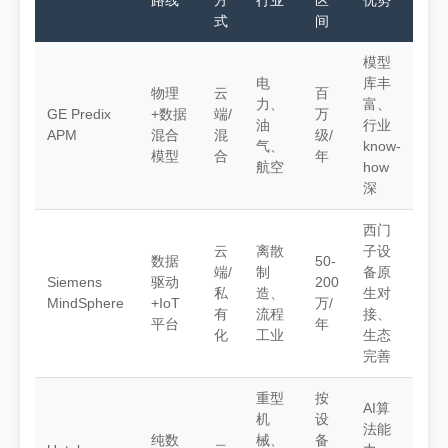
路线
方
行业
区
优势
式
间
模型
电
库丰
物理
云
百
力、
富、
GE Predix
+数据
端/
万
油
行业
APM
混合
混
级/
气、
know-
模型
合
年
航空
how
深
西门
云
离散
子设
数据
50-
端/
制
备原
Siemens
驱动
200
私
造、
生对
MindSphere
+IoT
万/
有
流程
接、
平台
年
化
工业
生态
完善
重型
按
AI算
机
设
法能
纯数
械、
备