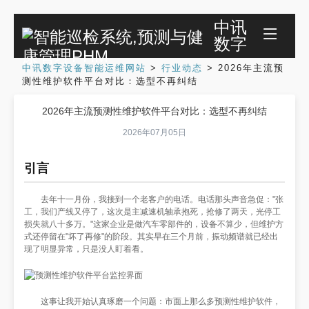
中讯
数字
中讯数字设备智能运维网站
>
行业动态
>
2026年主流预
测性维护软件平台对比：选型不再纠结
2026年主流预测性维护软件平台对比：选型不再纠结
2026年07月05日
引言
去年十一月份，我接到一个老客户的电话。电话那头声音急促："张
工，我们产线又停了，这次是主减速机轴承抱死，抢修了两天，光停工
损失就八十多万。"这家企业是做汽车零部件的，设备不算少，但维护方
式还停留在"坏了再修"的阶段。其实早在三个月前，振动频谱就已经出
现了明显异常，只是没人盯着看。
这事让我开始认真琢磨一个问题：市面上那么多预测性维护软件，