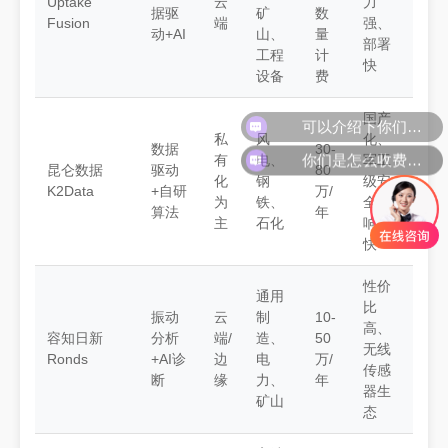
Uptake
云
力
据驱
矿
数
Fusion
端
强、
动+AI
山、
量
部署
工程
计
快
设备
费
可以介绍下你们的产品么
国产
私
风
化、
数据
30-
你们是怎么收费的呢
有
电、
军工
昆仑数据
驱动
80
化
钢
级安
K2Data
+自研
万/
为
铁、
全、
算法
年
主
石化
响应
快
性价
通用
比
振动
云
制
10-
高、
容知日新
分析
端/
造、
50
无线
Ronds
+AI诊
边
电
万/
传感
断
缘
力、
年
器生
矿山
态