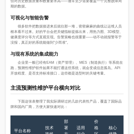
但对历史数据质量和数量要求高——通常至少需要覆盖一个完整故障周
期的数据。
可视化与智能告警
很多软件把数据接进来后就往那一堆，密密麻麻的曲线让运维人员
根本看不过来。好的平台会把关键指标提炼出来，用热力图、3D模型、
健康度评分等方式直观呈现。告警策略也很重要——动不动就报警等于
没报，真正好的系统能做到"少而准"。
与现有系统的集成能力
企业里一般已经有EAM（资产管理）、MES（制造执行）等系统在
跑，预测性维护软件如果不能打通这些系统，就会变成信息孤岛。API
开放程度、是否支持标准接口，这些都是选型时的关键考量。
主流预测性维护平台横向对比
下面这张表整理了我实际调研过的几款代表性产品，覆盖了国际品
牌和国内厂商，方便大家快速对比：
部
价
技术
署
适用
格
核心
平台名称