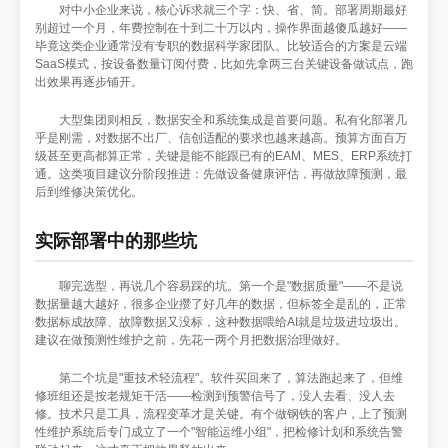
对中小企业来说，核心诉求就三个字：快、省、简。部署周期最好
别超过一个月，年费控制在十到二十万以内，操作界面越傻瓜越好——
毕竟这类企业通常没有专职的数据科学家团队。比较适合的方案是云端
SaaS模式，按设备数量订阅付费，比如先拿两三台关键设备做试点，跑
出效果再逐步铺开。
大型集团则相反，数据安全和系统集成是首要问题。私有化部署几
乎是刚需，对数据不出厂、信创适配的要求也越来越高。预算方面百万
级甚至更高都算正常，关键是能不能跟已有的EAM、MES、ERP系统打
通。这类项目建议分阶段推进：先做设备健康评估，再做故障预测，最
后到维修决策优化。
实际部署中的那些坑
聊完选型，再说几个容易踩的坑。第一个是"数据质量"——不是说
数据量越大越好，很多企业攒了好几年的数据，但标签全是乱的，正常
数据标成故障、故障数据又没标，这种数据喂给AI就是垃圾进垃圾出。
建议在做预测性维护之前，先花一两个月把数据治理做好。
第二个坑是"重技术轻流程"。软件买回来了，算法跑起来了，但维
修班组还是按老规矩干活——检测到预警信号了，没人去看、没人去
修。技术只是工具，流程变革才是关键。有个做钢铁的客户，上了预测
性维护系统后专门成立了一个"智能运维小组"，把检修计划和系统告警