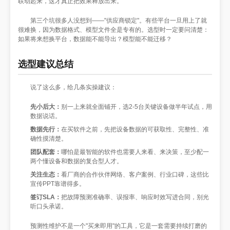
联动起来，这才真正把效果释放出来。
第三个坑很多人没想到——"供应商锁定"。有些平台一旦用上了就
很难换，因为数据格式、模型文件全是专有的。选型时一定要问清楚：
如果将来想换平台，数据能不能导出？模型能不能迁移？
选型建议总结
说了这么多，给几条实操建议：
先小后大：
别一上来就全面铺开，选2-5台关键设备做半年试点，用
数据说话。
数据先行：
在买软件之前，先把设备数据的可获取性、完整性、准
确性摸清楚。
团队配套：
哪怕是最智能的软件也需要人来看、来决策，至少配一
两个懂设备和数据的复合型人才。
关注生态：
看厂商的合作伙伴网络、客户案例、行业口碑，这些比
宣传PPT靠谱得多。
签订SLA：
把故障预测准确率、误报率、响应时效写进合同，别光
听口头承诺。
预测性维护不是一个"买来即用"的工具，它是一套需要持续打磨的