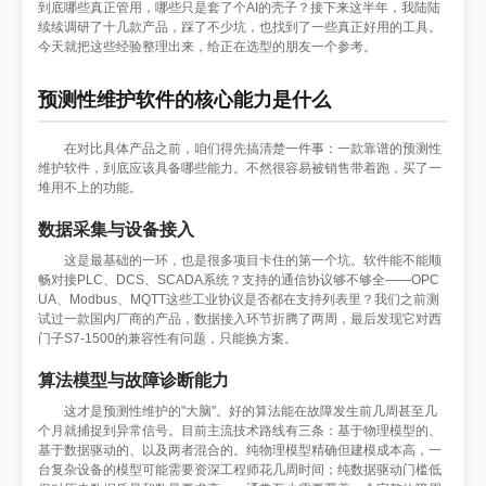
到底哪些真正管用，哪些只是套了个AI的壳子？接下来这半年，我陆陆
续续调研了十几款产品，踩了不少坑，也找到了一些真正好用的工具。
今天就把这些经验整理出来，给正在选型的朋友一个参考。
预测性维护软件的核心能力是什么
在对比具体产品之前，咱们得先搞清楚一件事：一款靠谱的预测性
维护软件，到底应该具备哪些能力。不然很容易被销售带着跑，买了一
堆用不上的功能。
数据采集与设备接入
这是最基础的一环，也是很多项目卡住的第一个坑。软件能不能顺
畅对接PLC、DCS、SCADA系统？支持的通信协议够不够全——OPC
UA、Modbus、MQTT这些工业协议是否都在支持列表里？我们之前测
试过一款国内厂商的产品，数据接入环节折腾了两周，最后发现它对西
门子S7-1500的兼容性有问题，只能换方案。
算法模型与故障诊断能力
这才是预测性维护的"大脑"。好的算法能在故障发生前几周甚至几
个月就捕捉到异常信号。目前主流技术路线有三条：基于物理模型的、
基于数据驱动的、以及两者混合的。纯物理模型精确但建模成本高，一
台复杂设备的模型可能需要资深工程师花几周时间；纯数据驱动门槛低