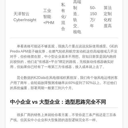
高端
私
制
50-
算法
工业
有
天泽智云
造、
150
定制
智能
化/
CyberInsight
轨
万/
化程
+PHM
混
交、
年
度高
合
核电
单看表格可能还不够直观，我挑几个重点说说实际使用感受。GE的
Predix APM底子确实厚，在燃气轮机和航空发动机这些高端领域几乎没
对手，但价格摆在那，中小型企业基本不用想。容知日新算是国内跑得
比较快的，他们走"传感器+平台"绑定的路线，无线振动传感器确实好
用，但如果你已经有了一堆第三方传感器，接入成本就上去了。
昆仑数据的K2Data在风电领域积累很深，我们有个做风电运维的客
户用了两年，齿轮箱故障预测准确率从60%提到了92%以上。不过他们
的系统偏重，部署周期一般要三到六个月。
中小企业 vs 大型企业：选型思路完全不同
很多厂商的销售上来就给你看方案，不管你是三条产线还是三百条
产线。但其实中小企业和大型集团的选型逻辑完全不一样。