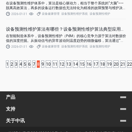
在设备预测性维护体系中，算法是核心驱动力，相当于整个系统的“大脑”——
脱离高效算法，再多的设备运行数据也无法转化为精准的故障预警与维护决
策。
设备健康管理
设备预测性维护系统
设备预测性维护
2026-01-31
设备预测性维护算法有哪些？设备预测性维护算法典型应用场景
在智能制造体系中，设备预测性维护（PdM）的核心竞争力源于算法对数据价
值的深度挖掘。从振动信号的异常波动到温度趋势的细微偏移，算法通过“数
据翻译”将设备“健康语言”转化为可执行的维护决策，成为企业从“经验运维”迈
设备健康管理
设备预测性维护系统
设备预测性维护
2026-01-31
向“智能运维”的关键引擎。
1
2
3
4
5
6
7
8
9
10
11
12
13
14
15
16
17
18
19
20
21
22
产品
支持
关于中讯