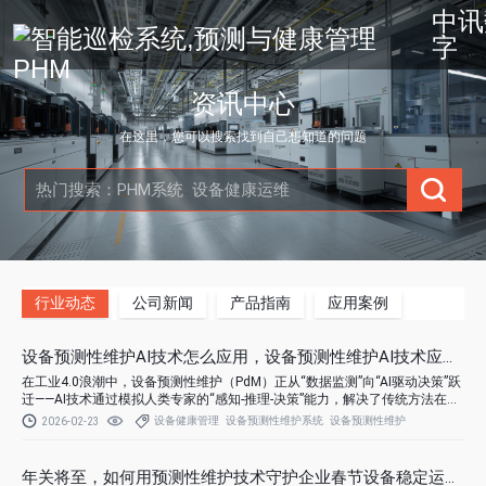
中讯
字
资讯中心
在这里，您可以搜索找到自己想知道的问题
行业动态
公司新闻
产品指南
应用案例
设备预测性维护AI技术怎么应用，设备预测性维护AI技术应用场
在工业4.0浪潮中，设备预测性维护（PdM）正从“数据监测”向“AI驱动决策”跃
迁——AI技术通过模拟人类专家的“感知-推理-决策”能力，解决了传统方法在复
杂工况、多源数据、小样本场景下的瓶颈。本文聚焦AI技术在预测性维护中的
设备健康管理
设备预测性维护系统
设备预测性维护
2026-02-23
四大核心应用场景，结合中讯烛龙预测性维护系统的工程实践，揭示AI如何
从“实验室算法”走向“车间生产力”。
年关将至，如何用预测性维护技术守护企业春节设备稳定运行？