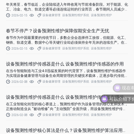
年关将至，春节临近，企业陆续进入年终收尾与节前准备阶段。对于能源、化
工、冶金、电力、轨道交通等必须连续运转的行业而言，春节期间人员减少、
响应延迟、备件调度困难等问题，极易诱发设备突发故障，轻则影响生产效
设备健康管理
设备预测性维护系统
设备预测性维护
2026-02-15
率，重则引发安全事故。
春节不停产？设备预测性维护保障假期安全生产无忧
春节作为中国最重要的传统节日，多数企业会选择停工放假，但能源、化工、
钢铁、轨道交通、数据中心等关键行业却必须保持全年无休的连续生产。在人
员轮休、运维力量减弱、应急响应延迟的特殊背景下，如何确保春节期间设备
设备健康管理
设备预测性维护系统
设备预测性维护
2026-02-15
稳定运行、杜绝非计划停机甚至安全事故，成为企业管理者的核心关切。
设备预测性维护传感器是什么 设备预测性维护传感器的作用
在当今智能制造与工业4.0迅猛发展的时代背景下，设备预测性维护传感器作
为实现设备健康管理与设备生命周期管理的关键技术载体，正逐步取代传统的
定期检修与事后维修模式。所谓设备预测性维护传感器，是指一类能够实时采
设备健康管理
设备预测性维护系统
设备预测性维护
2026-02-08
现在
集设备运行状态数据（如振动、温度、电流、声音、压力等物理量）并通过边
缘计算或云端分析模型对潜在故障进行早期识别和预警的智能传感装置。
设备预测性维护传感器是什么 设备预测性维护传感器有哪些
在工业智能化转型的核心赛道上，预测性维护作为设备管理的核心支撑技术，
正推动制造业从 “被动维修” 向 “主动预防” 全面升级，而设备预测性维护传感
器则是这一技术体系中最关键的感知基石。
设备健康管理
设备预测性维护系统
设备预测性维护
2026-02-08
设备预测性维护核心算法是什么？设备预测性维护算法应用在哪