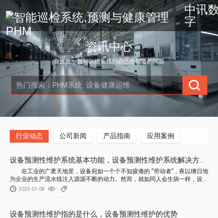
中讯
字
资讯中心
在这里，您可以搜索找到自己想知道的问题
行业动态
公司新闻
产品指南
应用案例
设备预测性维护系统基本功能，设备预测性维护系统解决方案有
在工业的广袤天地里，设备宛如一个个不知疲倦的 “劳动者”，夜以继日地
为企业的生产流水线注入源源不断的动力。然而，就如同人会生病一样，设备
在长时间的运转过程中也难免会出现故障。为了让这些 “劳动者” 保持健康活
2025-01-08
力，设备预测性维护系统应运而生，它如同一位专业且极具洞察力的 “设备医
生”，凭借着一系列强大的功能，为企业的设备运维保驾护航。
设备预测性维护指的是什么，设备预测性维护的优势