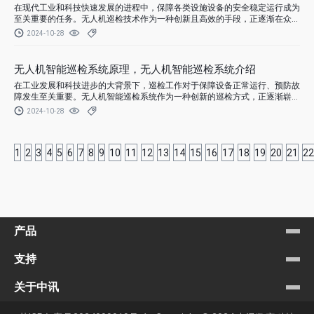
在现代工业和科技快速发展的进程中，保障各类设施设备的安全稳定运行成为
至关重要的任务。无人机巡检技术作为一种创新且高效的手段，正逐渐在众多
领域发挥关键作用。
2024-10-28
无人机智能巡检系统原理，无人机智能巡检系统介绍
在工业发展和科技进步的大背景下，巡检工作对于保障设备正常运行、预防故
障发生至关重要。无人机智能巡检系统作为一种创新的巡检方式，正逐渐崭露
头角。
2024-10-28
1
2
3
4
5
6
7
8
9
10
11
12
13
14
15
16
17
18
19
20
21
22
产品
支持
关于中讯