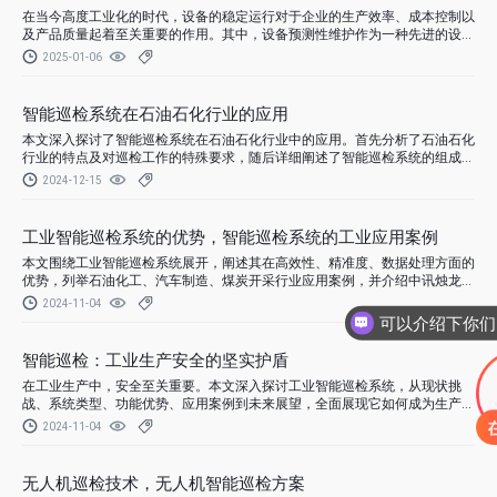
在当今高度工业化的时代，设备的稳定运行对于企业的生产效率、成本控制以
及产品质量起着至关重要的作用。其中，设备预测性维护作为一种先进的设备
管理策略，正逐渐受到各行各业的广泛关注与应用。
2025-01-06
智能巡检系统在石油石化行业的应用
本文深入探讨了智能巡检系统在石油石化行业中的应用。首先分析了石油石化
行业的特点及对巡检工作的特殊要求，随后详细阐述了智能巡检系统的组成架
构、核心技术原理，重点论述其在设备维护、安全管理、生产优化等方面的具
2024-12-15
体应用场景和显著优势，并对实际应用案例进行剖析，最后展望了智能巡检系
统在该行业的未来发展趋势，旨在展现智能巡检系统如何助力石油石化行业提
升运营效率与安全性。
工业智能巡检系统的优势，智能巡检系统的工业应用案例
本文围绕工业智能巡检系统展开，阐述其在高效性、精准度、数据处理方面的
优势，列举石油化工、汽车制造、煤炭开采行业应用案例，并介绍中讯烛龙系
统定制化、兼容性、自学习优势，展现其对工业发展的重要意义。
2024-11-04
智能巡检：工业生产安全的坚实护盾
在工业生产中，安全至关重要。本文深入探讨工业智能巡检系统，从现状挑
战、系统类型、功能优势、应用案例到未来展望，全面展现它如何成为生产安
全的坚实护盾，助力企业保障生产安全、提升效率。
2024-11-04
无人机巡检技术，无人机智能巡检方案