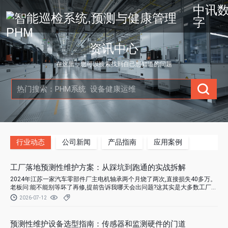
中讯
字
资讯中心
在这里，您可以搜索找到自己想知道的问题
行业动态
公司新闻
产品指南
应用案例
工厂落地预测性维护方案：从踩坑到跑通的实战拆解
2024年江苏一家汽车零部件厂主电机轴承两个月烧了两次,直接损失40多万。
老板问:能不能别等坏了再修,提前告诉我哪天会出问题?这其实是大多数工厂做
预测性维护方案的真正起点。
2026-07-12
预测性维护设备选型指南：传感器和监测硬件的门道