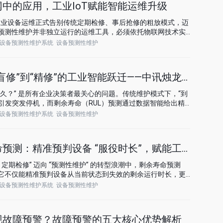
中的应用，工业IoT赋能智能运维升级
及，工业设备运维正式告别传统定期检修、事后抢修的粗放模式，迈
预测性维护并非独立运行的运维工具，必须依托物联网技术实
，才能真正发挥故障预判、寿命推演、降本增效的核心价值。
设备预测性维护系统
设备预测性维护
盲修”到“精修”的工业智能跃迁——中讯烛龙实战案
久？” 是所有企业决策者最关心的问题。传统维护模式下，“到
”引发突发停机，而剩余寿命（RUL）预测通过数据智能给出精
停机风险”的核心技术。
设备预测性维护系统
设备预测性维护
预测：精准预判设备 “服役时长”，赋能工业智能运
期检修” 迈向 “预测性维护” 的转型浪潮中，剩余寿命预测
—— 它不仅能精准预判设备从当前状态到失效的剩余运行时长，更
提供科学依据，彻底解决 “过度维护浪费、欠维护停机” 的行
设备预测性维护系统
设备预测性维护
现故障预警？故障预警的五大核心优势解析