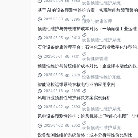
2025-02-24
3985
设备预测性维护系统
2025-03-03
3895
预测与健康管理
预测性维护与传统维护成本
2025-05-05
3413
设备预测性维护系统
石化设备健康管理平台：石
2025-08-31
3331
设备健康管理
预测性维护与传统维护成本
2025-05-05
2879
设备预测性维护系统
智能巡检运维系统在核电行业的应用案例
2024-08-18
2695
风电行业预测性维护解决方案实例解析
2025-04-02
2693
设备预测性维护系统
2025-04-02
2352
设备预测性维护系统
设备预测性维护系统价格：成本分析与性价比对比