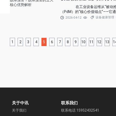
在工业设备运维从“被动抢修”向“主动健康管理”转型中，故障预警是预测性维护
（PdM）的“核心价值锚点”——
信号，让企业从“救火队员”变身“健
设备健康管理
2026-04-12
1
2
3
4
5
6
7
8
9
10
11
12
13
1
关于中讯
联系我们
关于我们
联系电话 15952432541