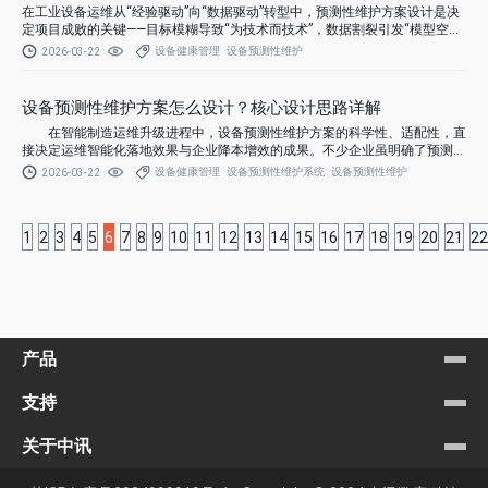
在工业设备运维从“经验驱动”向“数据驱动”转型中，预测性维护方案设计是决
定项目成败的关键——目标模糊导致“为技术而技术”，数据割裂引发“模型空
转”，实施冒进造成“投入打水漂”的案例屡见不鲜。
设备健康管理
设备预测性维护
2026-03-22
设备预测性维护方案怎么设计？核心设计思路详解
在智能制造运维升级进程中，设备预测性维护方案的科学性、适配性，直
接决定运维智能化落地效果与企业降本增效的成果。不少企业虽明确了预测性
维护的核心价值，却陷入“方案设计无思路、贴合度低、落地困难”的困境，要
设备健康管理
设备预测性维护系统
设备预测性维护
2026-03-22
么照搬同行方案导致适配性不足，要么忽略自身设备特性与运维痛点，最终无
法实现预期的故障预警、成本管控目标。
1
2
3
4
5
6
7
8
9
10
11
12
13
14
15
16
17
18
19
20
21
22
产品
支持
关于中讯