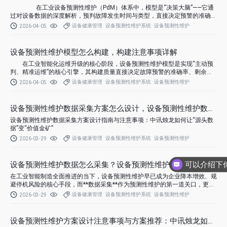
在工业设备预测性维护（PdM）体系中，模型是“决策大脑”——它通
过对设备数据的深度解析，预判故障发生时间与类型，直接决定预警的准确性
与维护的有效性。然而，据《2024工业AI模型落地报告》显示，72%的PdM
设备健康管理
设备预测性维护系统
设备预测性维护
2026-04-05
模型存在“实验室准、现场差”“误报率高、泛化性弱”等问题，根源在于模型构
建脱离了工业场景的真实需求。
设备预测性维护模型怎么构建，构建注意事项详解
在工业智能化运维升级的核心阶段，设备预测性维护模型是实现“主动预
判、精准运维”的核心引擎，其构建质量直接决定故障预警的准确率、剩余寿
命预测的精度，更是企业实现降本增效的关键。
设备健康管理
设备预测性维护系统
设备预测性维护
2026-04-05
设备预测性维护数据采集方案怎么设计，设备预测性维护数据采
设备预测性维护数据采集方案设计指南与注意事项：中讯烛龙如何让“源头数
据”变“价值金矿”
设备健康管理
设备预测性维护系统
设备预测性维护
2026-03-29
设备预测性维护数据怎么采集？设备预测性维护数据采集方案
在工业智能制造全面推进的当下，设备预测性维护早已成为企业降本增效、规
避停机风险的核心手段，而**数据采集**作为预测性维护的第一道关口，更是
整个体系的根基。数据采集不全、不准、不及时，后续的故障预警、寿命预
设备健康管理
设备预测性维护系统
设备预测性维护
2026-03-29
测、智能运维都将沦为空谈，不少企业正是因为数据采集环节出错，导致预测
性维护项目落地效果大打折扣。
设备预测性维护方案设计注意事项与方案推荐：中讯烛龙如何打造