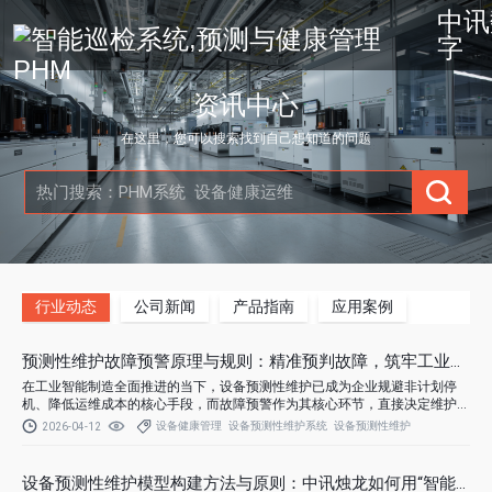
中讯
字
资讯中心
在这里，您可以搜索找到自己想知道的问题
行业动态
公司新闻
产品指南
应用案例
预测性维护故障预警原理与规则：精准预判故障，筑牢工业智能
在工业智能制造全面推进的当下，设备预测性维护已成为企业规避非计划停
机、降低运维成本的核心手段，而故障预警作为其核心环节，直接决定维护策
略的有效性与及时性。
设备健康管理
设备预测性维护系统
设备预测性维护
2026-04-12
设备预测性维护模型构建方法与原则：中讯烛龙如何用“智能大脑