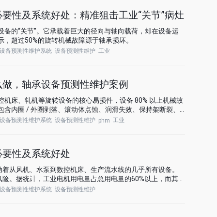
要性及系统好处：精准狙击工业“关节”病灶
设备的“关节”。它承载着巨大的径向与轴向载荷，却在设备运
示，超过50%的旋转机械故障源于轴承损坏。
设备预测性维护系统
设备预测性维护
工业
么做，轴承设备预测性维护案例
机床、轧机等旋转设备的核心易损件，设备 80% 以上机械故
含内圈 / 外圈剥落、滚动体点蚀、润滑失效、保持架断裂、
设备预测性维护系统
设备预测性维护
工业
phm
必要性及系统好处
驱动着从风机、水泵到数控机床、生产流水线的几乎所有设备。
风险。据统计，工业电机用电量占总用电量的60%以上，而其故
的40%以上。
设备预测性维护系统
设备预测性维护