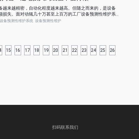
备越来越精密，自动化程度越来越高。但随之而来的，是设备
额损失。面对动辄几十万甚至上百万的工厂设备预测性维护系
厂设备预测性维护有必要做吗？是为了赶时髦，还是为了真金
设备预测性维护系统
设备预测性维护
的行业案例与经济账测算，为您揭晓答案。
4
15
16
17
18
19
20
21
22
23
24
25
26
扫码联系我们