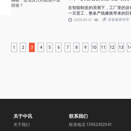
在智能制造的浪潮下，工厂里的设
一旦罢工，整条产线瘫痪带来的巨
统报价，很多管理者都会犹豫：工
设备健康管理
2026-05-31
白银的降本增效？本文将通过真实
1
2
3
4
5
6
7
8
9
10
11
12
13
1
关于中讯
联系我们
关于我们
联系电话 15952432541