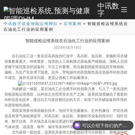
中讯数
字
中讯数字设备智能运维网站
>
应用案例
>
智能巡检运维系统在
石油化工行业的应用案例
智能巡检运维系统在石油化工行业的应用案例
2024年08月18日
在石油化工这一复杂且高风险的行业中，高压柜、低压柜、变频柜等关键
设备数量庞大、种类繁多，传统的人工巡检模式面临着严峻挑战。巡检人员需
穿梭于错综复杂的设备间，不仅工作繁重，而且极易因疲劳或疏忽导致错检、
漏检，为生产安全埋下隐患。此外，带电操作的高危险性及应急操作时的流程
不规范、操作失误等问题，更是让巡检工作如履薄冰。
为破解这一难题，某石油化工企业携手科技创新力量，引入了一套先进的
智能巡检运维系统，以科技之光照亮安全生产之路。该系统深度融合了最新的
AI和信息化技术，通过自主与遥控相结合的方式，实现了对关键设备和环境的
全面智能化巡检。
系统采用多传感器融合技术，包括可见光摄像头、红外热像仪、声音传感
器及有害气体检测器等，对高压柜、低压柜、变频柜等设备的指示灯、指针仪
表、数字仪表、开关状态及压板位置进行精准识别，同时实时监测局部放电、
可以介绍下你们的产品么
气体浓度、温湿度、噪声、漏水等多种环境状况，确保巡检无死角、无遗漏。
尤为值得一提的是，该系统具备强大的数据处理与分析能力，能够自动对