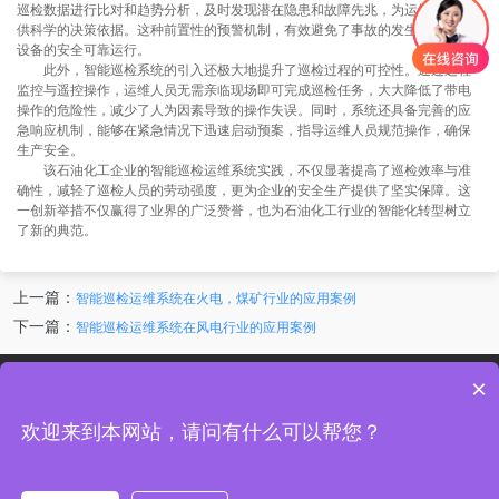
巡检数据进行比对和趋势分析，及时发现潜在隐患和故障先兆，为运维人员提
供科学的决策依据。这种前置性的预警机制，有效避免了事故的发生，保障了
设备的安全可靠运行。
此外，智能巡检系统的引入还极大地提升了巡检过程的可控性。通过远程
监控与遥控操作，运维人员无需亲临现场即可完成巡检任务，大大降低了带电
操作的危险性，减少了人为因素导致的操作失误。同时，系统还具备完善的应
急响应机制，能够在紧急情况下迅速启动预案，指导运维人员规范操作，确保
生产安全。
该石油化工企业的智能巡检运维系统实践，不仅显著提高了巡检效率与准
确性，减轻了巡检人员的劳动强度，更为企业的安全生产提供了坚实保障。这
一创新举措不仅赢得了业界的广泛赞誉，也为石油化工行业的智能化转型树立
了新的典范。
上一篇：
智能巡检运维系统在火电，煤矿行业的应用案例
下一篇：
智能巡检运维系统在风电行业的应用案例
产品
×
支持
欢迎来到本网站，请问有什么可以帮您？
关于中讯