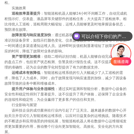
检。
实施效果
巡检效率显著提升
：智能巡检机器人能够24小时不间断工作，自动完成机
柜指示灯、仪表盘、液晶屏等关键部件的巡检任务，大大提高了巡检效率。相
比传统人工巡检，巡检周期大幅缩短，运维人员能够更及时地掌握设备状态，
预防潜在故障。
故障发现与响应速度加快
：通过机器视觉和红外测温技术，机器人能够精
可以介绍下你们的产品么
准识别设备异常，如指示灯颜色变化、仪表盘读数异常、高温预警等，并在第
一时间通过多渠道通知运维人员。这种即时反馈机制显著缩短了故障发现与响
应的时间，降低了故障对业务的影响。
资产管理更加精准
：借助二维码识别功能，机器人能够自动完成设备资产
的盘点工作，包括资产状态检测、告警及统计报告生成。这不仅提高了资产管
理的准确性，还为企业的数字化转型提供了有力的数据支持。
运维成本有效降低
：智能巡检运维系统的引入大幅减少了人工巡检的需
求，降低了人力成本。同时，由于故障发现与响应速度的加快，减少了因设备
故障导致的业务中断和维修成本。
提升用户体验与业务连续性
：通过实时监测和智能分析，数据中心设备的
安全性和稳定性得到了显著提升。这不仅提升了用户体验，还保障了企业业务
的连续性和稳定性，为企业赢得了更多客户的信任和支持。
行业影响与展望
该科技企业的成功案例在行业内引起了广泛关注。越来越多的数据中心开
始关注并尝试引入智能巡检运维系统，以应对日益复杂的运维挑战。随着技术
的不断进步和应用场景的持续拓展，智能巡检机器人将在数据中心运维领域发
挥更加重要的作用，推动整个行业向更加智能化、高效化、安全化的方向发
展。