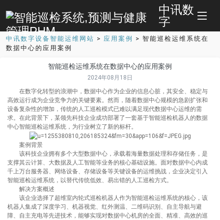
中讯数
字
中讯数字设备智能运维网站
>
应用案例
>
智能巡检运维系统在
数据中心的应用案例
智能巡检运维系统在数据中心的应用案例
2024年08月18日
在数字化转型的浪潮中，数据中心作为企业的信息心脏，其安全、稳定与
高效运行成为企业竞争力的关键要素。然而，随着数据中心规模的急剧扩张和
设备复杂性的增加，传统的人工巡检模式已难以满足现代数据中心运维的需
求。在此背景下，某领先科技企业成功部署了一套基于智能巡检机器人的数据
中心智能巡检运维系统，为行业树立了新的标杆。
案例背景
该科技企业拥有多个大型数据中心，承载着海量数据处理和存储任务，是
支撑其云计算、大数据及人工智能等业务的核心基础设施。面对数据中心内成
千上万台服务器、网络设备、存储设备等关键设备的运维挑战，企业决定引入
智能巡检运维系统，以替代传统低效、易出错的人工巡检方式。
解决方案概述
该企业选择了超维室内轮式巡检机器人作为智能巡检运维系统的核心，该
机器人集成了深度学习、机器视觉、红外测温、二维码识别、自主导航与避
障、自主充电等先进技术，能够实现对数据中心机房的全面、精准、高效的巡