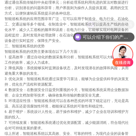
通过通信系统传输到中央处理单元；分析处理系统利用先进的算法对数据进行
分析，识别潜在的问题和异常；用户界面则为操作人员提供直观、易用的交互
方式，以便快速响应系统提示的各种信息。
智能巡检系统的应用范围非常广泛，它可以应用于制造业、电力行业、石油化
现在有优惠活动吗
工、交通运输等多个领域。在制造业中，智能巡检系统可以提高生产线的自动
化水平，减少人工巡检的频率和误差；在电力行业，它能够实现对电网设备的
远程监控，及时发现并处理故障；在石油化工行业，智能巡检系统可以对关键
可以介绍下你们的产品么
设备进行实时监控，保障生产安全。
三、智能巡检系统的优势
智能巡检系统的优势主要体现在以下几个方面：
1. 提高效率：通过自动化的数据采集和分析，智能巡检系统可以大幅提高巡检
工作的效率，减少人力成本。
2. 降低风险：系统能够实时监测设备状态，及时发现潜在的故障和风险，从而
避免重大事故的发生。
3. 优化决策：智能巡检系统通过深度学习算法，能够为企业提供科学的决策支
持，优化生产流程和资源配置。
4. 数据安全：在数据安全日益受到重视的今天，智能巡检系统采用企业数据加
密、企业文档加密等技术，确保收集和传输的数据安全无虞。
5. 环境适应性强：智能巡检系统可以在各种恶劣的环境下稳定运行，无论是高
温、高压还是强腐蚀性环境，都能保证系统的可靠性和稳定性。
6. 易于维护：系统设计人性化，易于操作和维护，减少了企业在培训和维护方
面的投入。
7. 可持续发展：智能巡检系统通过优化资源配置，减少能源消耗，符合现代社
会对可持续发展的要求。
综上所述，智能巡检系统以其高效、安全、可靠的特性，为现代企业的设备管